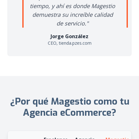
tiempo, y ahí es donde Magestio
equipo es
demuestra su increíble calidad
tranqu
de servicio."
Jorge González
Fr
CEO, tienda.pzes.com
CEO,
¿Por qué Magestio como tu
Agencia eCommerce?