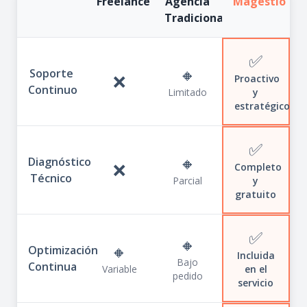
Freelance
Agencia
Magestio
Tradicional
✅
🔸
Soporte
❌
Proactivo
Continuo
Limitado
y
estratégico
✅
🔸
Diagnóstico
❌
Completo
Técnico
Parcial
y
gratuito
✅
🔸
🔸
Optimización
Incluida
Bajo
Continua
Variable
en el
pedido
servicio