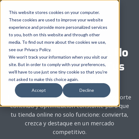
This website stores cookies on your computer.
These cookies are used to improve your website
experience and provide more personalized services
to you, both on this website and through other
media. To find out more about the cookies we use,
¿Tu Agencia Actual No
see our Privacy Policy.
We won't track your information when you visit our
Está Impulsando Tus
site. But in order to comply with your preferences,
we'll have to use just one tiny cookie so that you're
Ventas Online?
not asked to make this choice again.
Accept
Decline
En Magestio combinamos tecnología, soporte
continuo y optimización constante para que
tu tienda online no solo funcione: convierta,
crezca y destaque en un mercado
competitivo.