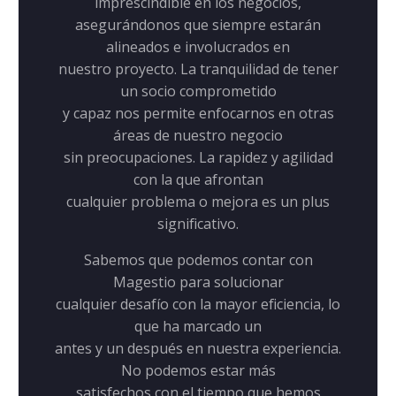
imprescindible en los negocios,
 en que
Manten
asegurándonos que siempre estarán
n
alineados e involucrados en
 es lo
de pr
nuestro proyecto. La tranquilidad de tener
o,
q
un socio comprometido
 en las
mi tr
y capaz nos permite enfocarnos en otras
al
q
áreas de nuestro negocio
amente.
para 
sin preocupaciones. La rapidez y agilidad
con la que afrontan
cualquier problema o mejora es un plus
significativo.
Sabemos que podemos contar con
Magestio para solucionar
cualquier desafío con la mayor eficiencia, lo
que ha marcado un
antes y un después en nuestra experiencia.
No podemos estar más
satisfechos con el tiempo que hemos