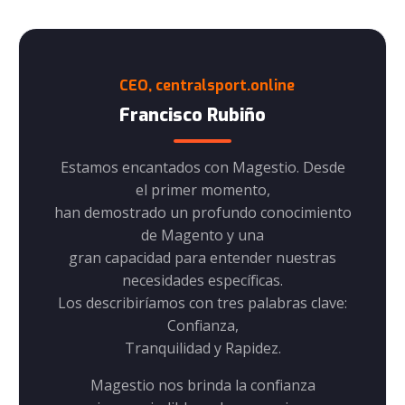
CEO, centralsport.online
Francisco Rubiño
or, la
Estamos encantados con Magestio. Desde
Despu
n
el primer momento,
portante
han demostrado un profundo conocimiento
equipo 
de Magento y una
 el paso
gran capacidad para entender nuestras
princip
necesidades específicas.
nciones.
Los describiríamos con tres palabras clave:
la prof
Confianza,
 calidad
Tranquilidad y Rapidez.
es cues
Magestio nos brinda la confianza