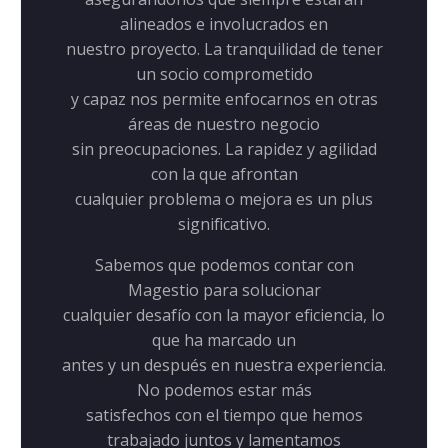
n
alineados e involucrados en
 es lo
de pr
nuestro proyecto. La tranquilidad de tener
o,
q
un socio comprometido
 en las
mi tr
y capaz nos permite enfocarnos en otras
al
q
áreas de nuestro negocio
amente.
para 
sin preocupaciones. La rapidez y agilidad
con la que afrontan
cualquier problema o mejora es un plus
significativo.
Sabemos que podemos contar con
Magestio para solucionar
cualquier desafío con la mayor eficiencia, lo
que ha marcado un
antes y un después en nuestra experiencia.
No podemos estar más
satisfechos con el tiempo que hemos
trabajado juntos y lamentamos