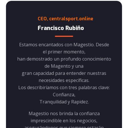
CEO, centralsport.online
Francisco Rubiño
or, la
Estamos encantados con Magestio. Desde
Despu
n
el primer momento,
portante
han demostrado un profundo conocimiento
equipo 
de Magento y una
 el paso
gran capacidad para entender nuestras
princip
necesidades específicas.
nciones.
Los describiríamos con tres palabras clave:
la prof
Confianza,
 calidad
Tranquilidad y Rapidez.
es cues
Magestio nos brinda la confianza
imprescindible en los negocios,
 en que
Manten
asegurándonos que siempre estarán